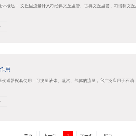
计概述： 文丘里流量计又称经典文丘里管、古典文丘里管，习惯称文丘里管
>
作用
压变送器配套使用，可测量液体、蒸汽、气体的流量，它广泛应用于石油、化工
>
首页
上一页
1
下一页
尾页