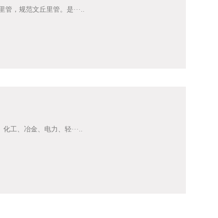
，规范文丘里管。是···..
、冶金、电力、轻···..